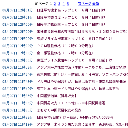
前ページ
1
2
3
4
5
次ページ
最新
08月07日 12時01分
日経平均出来高トップ１０ ８月７日前引け
08月07日 12時01分
日経平均寄与度トップ１０ ８月７日前引け
08月07日 12時00分
日経平均騰落率トップ１０ ８月７日前引け
08月07日 12時00分
米株価指数先物の夜間取引はまちまち（１２時００分ごろ
08月07日 12時00分
東証プライム出来高トップ１０ ８月７日前引け
08月07日 12時00分
ＰＧＭ現物価格（１２時００分現在）
08月07日 12時00分
金・銀現物価格（１２時００分現在）
08月07日 12時00分
東証プライム騰落率トップ１０ ８月７日前引け
08月07日 11時58分
アジア太平洋株式市況（午前）＝まちまち、上海株は続伸
08月07日 11時54分
東京株式（前引け）＝前日比６４４円安、ソフトバンクＧ
08月07日 11時43分
ドル円はやや弱含むが、動意は限定的＝東京為替前場概況
08月07日 11時40分
東京外為中盤＝ドル円はやや弱含むが、動意は限定的
08月07日 11時36分
中国経済指標【貿易収支】
08月07日 11時35分
中国貿易収支１１２５億ドル＝中国税関総署
08月07日 11時35分
まもなく中国貿易収支の発表
08月07日 11時32分
日経平均7日前引け＝続落、644円安の6万5039円
08月07日 11時13分
アジア株 米イラン未だ合意に至らず 香港続落、米9月