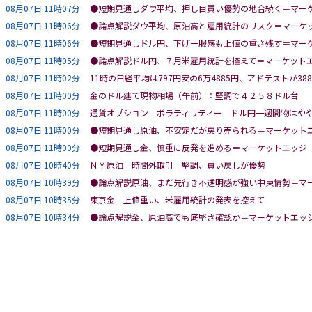
08月07日 11時07分
●短期見通しダウ平均、押し目買い優勢の地合続く＝マー
08月07日 11時06分
●論点解説ダウ平均、原油高と雇用統計のリスク＝マーケ
08月07日 11時06分
●短期見通しドル円、下げ一服感も上値の重さ残す＝マー
08月07日 11時05分
●論点解説ドル円、７月米雇用統計を控えて＝マーケット
08月07日 11時02分
11時の日経平均は797円安の6万4885円、アドテストが388
08月07日 11時00分
金のドル建て現物相場（午前）：堅調で４２５８ドル台
08月07日 11時00分
通貨オプション ボラティリティー ドル円一週間物はや
08月07日 11時00分
●短期見通し原油、不安定だが戻り売られる＝マーケット
08月07日 11時00分
●短期見通し金、慎重に反発を進める＝マーケットエッジ
08月07日 10時40分
ＮＹ原油 時間外取引 堅調、買い戻しが優勢
08月07日 10時39分
●論点解説原油、まだ先行き不透明感が強い中東情勢＝マ
08月07日 10時35分
東京金 上値重い、米雇用統計の発表を控えて
08月07日 10時34分
●論点解説金、原油高でも底堅さ確認か＝マーケットエッ