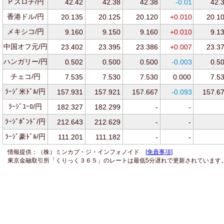
Ｐズロチ/円
42.42
42.38
42.38
-0.01
42.
香港ドル/円
20.135
20.125
20.120
+0.010
20.1
メキシコ/円
9.160
9.150
9.160
+0.010
9.1
中国オフ元/円
23.402
23.395
23.386
+0.007
23.3
ハンガリー/円
0.502
0.500
0.500
-0.003
0.5
チェコ/円
7.535
7.530
7.530
0.000
7.5
ﾗｰｼﾞ米ﾄﾞﾙ/円
157.931
157.921
157.667
-0.093
157.6
ﾗｰｼﾞﾕｰﾛ/円
182.327
182.299
-
-
ﾗｰｼﾞﾎﾟﾝﾄﾞ/円
212.643
212.629
-
-
ﾗｰｼﾞ豪ﾄﾞﾙ/円
111.201
111.182
-
-
情報提供：（株）ミンカブ・ジ・インフォノイド
[免責事項]
東京金融取引所「くりっく３６５」のレートは最低5分遅れで更新されています